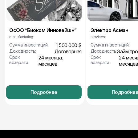
ОсОО “Биоком Инновейшн”
Электро Асман
manufacturing
services
Сумма инвестиций:
1 500 000 $
Сумма инвестиций:
Доходность:
Договорная
Доходность:
Займ,пр
Срок
24 месяца.
Срок
24 меся
возврата
возврата
месяцев
месяце
Подробнее
Подробне