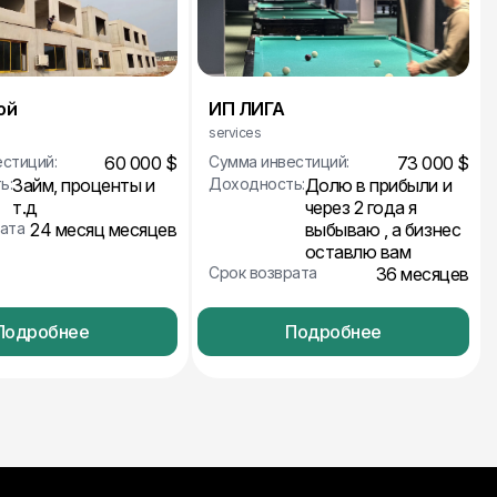
ой
ИП ЛИГА
services
стиций:
60 000 $
Сумма инвестиций:
73 000 $
ь:
Займ, проценты и
Доходность:
Долю в прибыли и
т.д
через 2 года я
ата
24 месяц месяцев
выбываю , а бизнес
оставлю вам
Срок возврата
36 месяцев
Подробнее
Подробнее