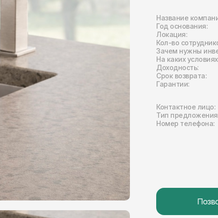
Название компани
Год основания:
Локация:
Кол-во сотрудник
Зачем нужны инв
На каких условия
Доходность:
Срок возврата:
Гарантии:
Контактное лицо:
Тип предложения
Номер телефона:
Позв