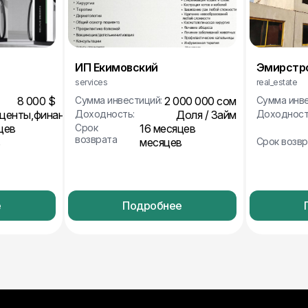
ИП Екимовский
Эмирстр
services
real_estate
8 000 $
Сумма инвестиций:
2 000 000 сом
Сумма инве
оценты,финансирование
Доходность:
Доля / Займ
Доходност
цев
Срок
16 месяцев
возврата
в
месяцев
Срок возвр
е
Подробнее