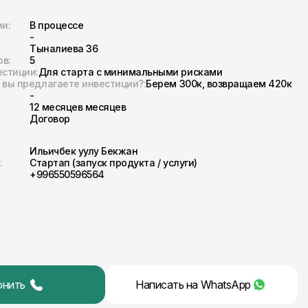
и:
В процессе
-
Тыналиева 36
ов:
5
естиции:
Для старта с минимальными рисками
х вы предлагаете инвестиции?:
Берем 300к, возвращаем 420к
-
12 месяцев месяцев
Договор
Ильичбек уулу Бекжан
:
Стартап (запуск продукта / услуги)
+996550596564
онить
Написать на
WhatsApp