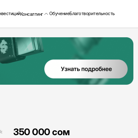
нвестиций
Обучение
Благотворительность
Консалтинг
350 000 сом
й: