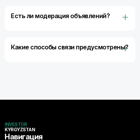
«Оставить заявку на инвестиции»
.
Есть ли модерация объявлений?
Да. Все объявления проходят быструю проверку
на ясность, корректность и соответствие
правилам экосистемы.
Какие способы связи предусмотрены?
Связь возможна через:
Встроенный чат
Контактные данные, указанные в проекте
Раздел “Связаться с нами” для общих вопросов
INVESTOR
KYRGYZSTAN
Навигация