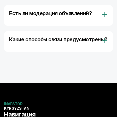
«Оставить заявку на инвестиции»
.
Есть ли модерация объявлений?
Да. Все объявления проходят быструю проверку
на ясность, корректность и соответствие
правилам экосистемы.
Какие способы связи предусмотрены?
Связь возможна через:
Встроенный чат
Контактные данные, указанные в проекте
Раздел “Связаться с нами” для общих вопросов
INVESTOR
KYRGYZSTAN
Навигация